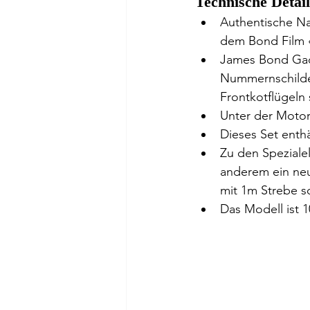
Technische Detail
Authentische Na
dem Bond Film «
James Bond Gadg
Nummernschilde
Frontkotflügeln 
Unter der Motor
Dieses Set enthä
Zu den Speziale
anderem ein neu
mit 1m Strebe so
Das Modell ist 