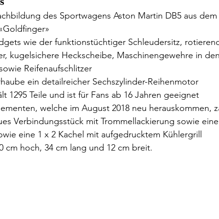
s
chbildung des Sportwagens Aston Martin DB5 aus dem 
Goldfinger»  
ets wie der funktionstüchtiger Schleudersitz, rotieren
r, kugelsichere Heckscheibe, Maschinengewehre in den
sowie Reifenaufschlitzer  
haube ein detailreicher Sechszylinder-Reihenmotor   
lt 1295 Teile und ist für Fans ab 16 Jahren geeignet  
lementen, welche im August 2018 neu herauskommen, zä
es Verbindungsstück mit Trommellackierung sowie eine 
wie eine 1 x 2 Kachel mit aufgedrucktem Kühlergrill  
10 cm hoch, 34 cm lang und 12 cm breit. 