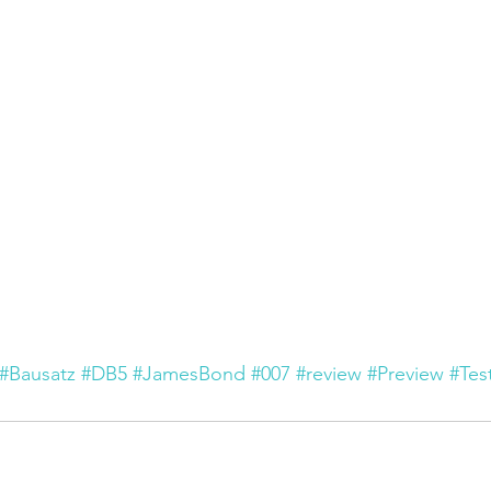
#Bausatz
#DB5
#JamesBond
#007
#review
#Preview
#Tes