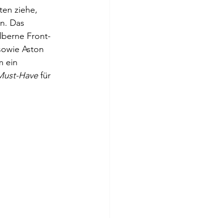
ten ziehe, 
n. Das 
lberne Front- 
sowie Aston 
 ein 
Must-Have
 für 