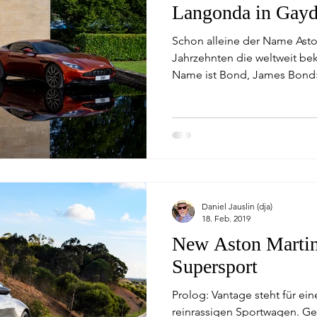
Langonda in Gay
Schon alleine der Name Aston
Jahrzehnten die weltweit b
Name ist Bond, James Bond»
Daniel Jauslin (dja)
18. Feb. 2019
New Aston Martin
Supersport
Prolog: Vantage steht für ei
reinrassigen Sportwagen. Ge