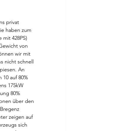
s privat 
tie haben zum 
 mit 428PS) 
 Gewicht von 
önnen wir mit 
 nicht schnell 
piesen. An 
n 10 auf 80% 
tens 175kW 
htung 80% 
ionen über den 
 Bregenz 
ter zeigen auf 
hrzeugs sich 