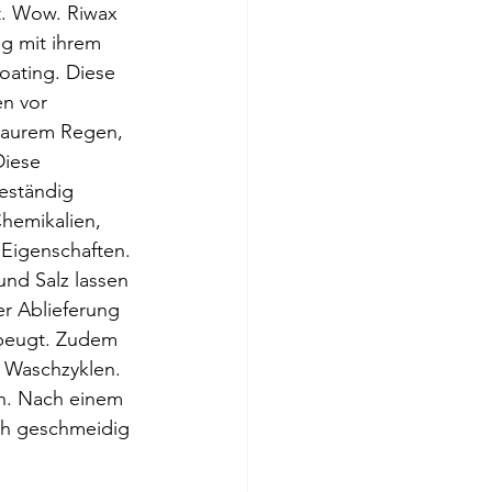
st. Wow. Riwax 
ng mit ihrem 
ating. Diese 
n vor 
 saurem Regen, 
Diese 
eständig 
emikalien, 
Eigenschaften. 
und Salz lassen 
er Ablieferung 
rbeugt. Zudem 
0 Waschzyklen. 
n. Nach einem 
och geschmeidig 