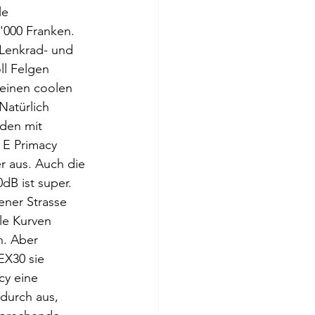
le 
'000 Franken.
Lenkrad- und 
l Felgen 
 einen coolen 
Natürlich 
rden mit 
 E Primacy 
r aus. Auch die 
B ist super. 
ner Strasse 
le Kurven 
n. Aber 
EX30 sie 
y eine 
durch aus, 