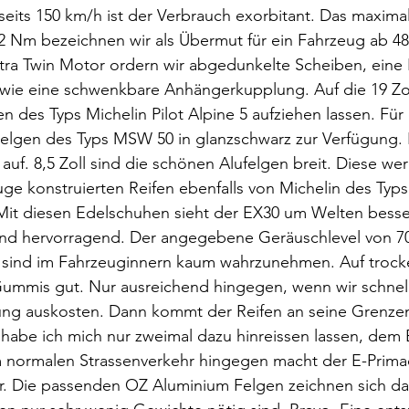
eits 150 km/h ist der Verbrauch exorbitant. Das maxima
Nm bezeichnen wir als Übermut für ein Fahrzeug ab 48
tra Twin Motor ordern wir abgedunkelte Scheiben, eine 
owie eine schwenkbare Anhängerkupplung. Auf die 19 Zol
en des Typs Michelin Pilot Alpine 5 aufziehen lassen. Für
Felgen des Typs MSW 50 in glanzschwarz zur Verfügung. 
l auf. 8,5 Zoll sind die schönen Alufelgen breit. Diese we
euge konstruierten Reifen ebenfalls von Michelin des Typs
 Mit diesen Edelschuhen sieht der EX30 um Welten besse
ind hervorragend. Der angegebene Geräuschlevel von 70d
 sind im Fahrzeuginnern kaum wahrzunehmen. Auf trocke
Gummis gut. Nur ausreichend hingegen, wenn wir schnel
tung auskosten. Dann kommt der Reifen an seine Grenze
habe ich mich nur zweimal dazu hinreissen lassen, dem 
 normalen Strassenverkehr hingegen macht der E-Primac
r. Die passenden OZ Aluminium Felgen zeichnen sich da