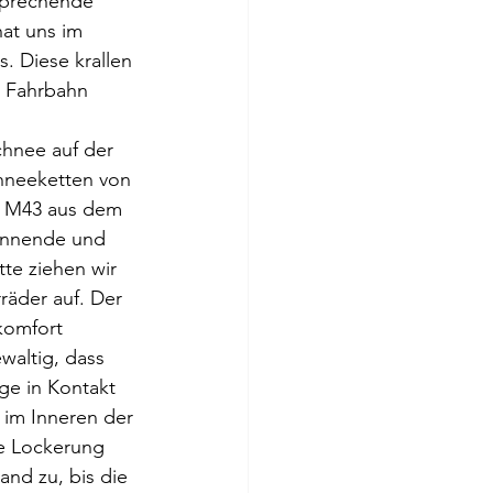
sprechende 
hat uns im 
. Diese krallen 
r Fahrbahn 
chnee auf der 
chneeketten von 
a M43 aus dem 
annende und 
te ziehen wir 
räder auf. Der 
komfort 
waltig, dass 
lge in Kontakt 
im Inneren der 
ne Lockerung 
nd zu, bis die 