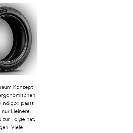
nraum Konzept 
 ergonomischen 
«Indigo» passt 
 nur kleinere 
 zur Folge hat, 
en. Viele 