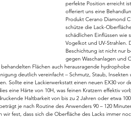
perfekte Position erreicht i
offeriert uns eine Behandlu
Produkt Cerano Diamond Co
schütze die Lack-Oberfläche
schädlichen Einflüssen wie
Vogelkot und UV-Strahlen. 
Beschichtung ist nicht nur b
gegen Waschanlagen und Ch
n behandelten Flächen auch herausragende hydrophobe 
nigung deutlich vereinfacht – Schmutz, Staub, Insekten 
en. Sollte eine Lackierwerkstatt einen neuen EX30 vor d
ies eine Härte von 10H, was feinen Kratzern effektiv vo
druckende Haltbarkeit von bis zu 2 Jahren oder etwa 10
beträgt je nach Routine des Anwenders 90 – 120 Minute
len wir fest, dass sich die Oberfläche des Lacks immer n