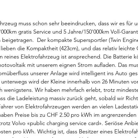
hrzeug muss schon sehr beeindrucken, dass wir es für un
'000km gratis Service und 5 Jahre/150'000km Voll-Garan
 beigetragen.  Der kompakte Supersportler (Twin Engine
r lieben die Kompaktheit (423cm), und das relativ leichte
in reines Elektrofahrzeug ist ansprechend. Die Batterie k
otovoltaik mit unserem eignen Strom aufladen. Das muss
müberfluss unserer Anlage wird intelligent ins Auto ges
 unterwegs wird der Kleine innerhalb von 26 Minuten vo
ch wenigstens. Wir haben mehrfach erlebt, trotz mindes
ss die Ladeleistung massiv zurück geht, sobald wir Ric
ahrer von Elektrofahrzeugen werden an vielen Ladestat
haben Preise bis zu CHF 2.50 pro kWh im angrenzenden
otz Volvo «public charging service card». Seriöse Anbie
sten pro kWh. Wichtig ist, dass Besitzer eines Elektrofa