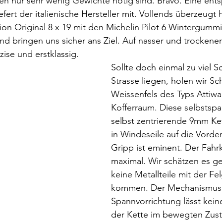
n nur sehr wenig Gewichte nötig sind. Bravo. Eine ent
fert der italienische Hersteller mit. Vollends überzeugt 
on Original 8 x 19 mit den Michelin Pilot 6 Wintergummis
nd bringen uns sicher ans Ziel. Auf nasser und trockene
zise und erstklassig.
Sollte doch einmal zu viel S
Strasse liegen, holen wir S
Weissenfels des Typs Attiw
Kofferraum. Diese selbstsp
selbst zentrierende 9mm Ket
in Windeseile auf die Vorder
Gripp ist eminent. Der Fahr
maximal. Wir schätzen es ge
keine Metallteile mit der Fe
kommen. Der Mechanismus 
Spannvorrichtung lässt kei
der Kette im bewegten Zusta