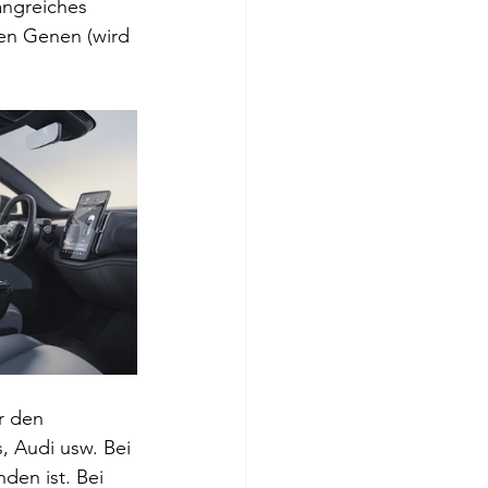
angreiches 
en Genen (wird 
r den 
 Audi usw. Bei 
den ist. Bei 