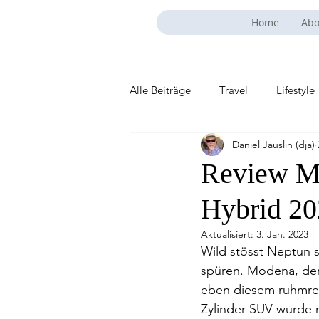
Home
Abo
Alle Beiträge
Travel
Lifestyle
Daniel Jauslin (dja)
Review Ma
Hybrid 2
Aktualisiert:
3. Jan. 2023
Wild stösst Neptun 
spüren. Modena, der 
eben diesem ruhmrei
Zylinder SUV wurde 