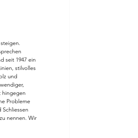
steigen. 
sprechen 
d seit 1947 ein 
en, stilvolles 
olz und 
twendiger, 
lt hingegen 
che Probleme 
 Schliessen 
zu nennen. Wir 