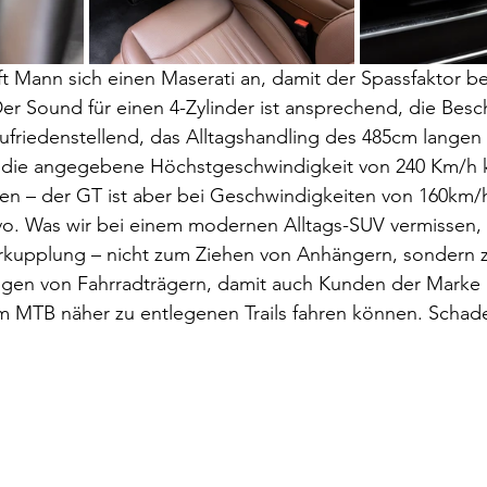
ft Mann sich einen Maserati an, damit der Spassfaktor b
Der Sound für einen 4-Zylinder ist ansprechend, die Bes
ufriedenstellend, das Alltagshandling des 485cm langen I
die angegebene Höchstgeschwindigkeit von 240 Km/h k
eren – der GT ist aber bei Geschwindigkeiten von 160km
ravo. Was wir bei einem modernen Alltags-SUV vermissen, i
rkupplung – nicht zum Ziehen von Anhängern, sondern 
gen von Fahrradträgern, damit auch Kunden der Marke
m MTB näher zu entlegenen Trails fahren können. Schad