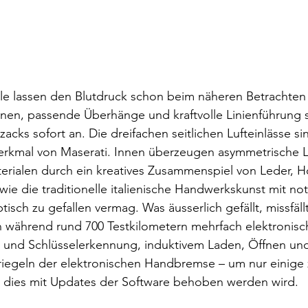
le lassen den Blutdruck schon beim näheren Betrachten 
nen, passende Überhänge und kraftvolle Linienführung 
acks sofort an. Die dreifachen seitlichen Lufteinlässe sin
erkmal von Maserati. Innen überzeugen asymmetrische Lini
erialen durch ein kreatives Zusammenspiel von Leder, H
wie die traditionelle italienische Handwerkskunst mit no
isch zu gefallen vermag. Was äusserlich gefällt, missfäl
en während rund 700 Testkilometern mehrfach elektronis
- und Schlüsselerkennung, induktivem Laden, Öffnen und
iegeln der elektronischen Handbremse – um nur einige 
s dies mit Updates der Software behoben werden wird.