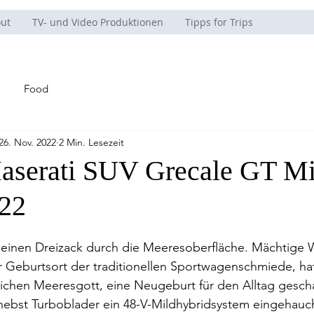
ut
TV- und Video Produktionen
Tipps for Trips
Food
26. Nov. 2022
2 Min. Lesezeit
serati SUV Grecale GT Mi
022
seinen Dreizack durch die Meeresoberfläche. Mächtige 
Geburtsort der traditionellen Sportwagenschmiede, hat, 
chen Meeresgott, eine Neugeburt für den Alltag gesch
nebst Turboblader ein 48-V-Mildhybridsystem eingehauch