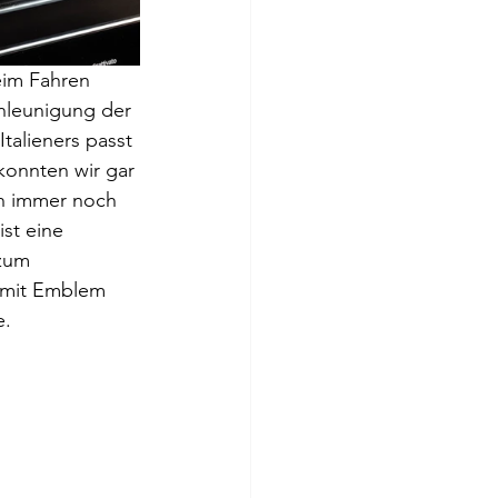
eim Fahren 
chleunigung der 
talieners passt 
onnten wir gar 
/h immer noch 
st eine 
zum 
 mit Emblem 
e.