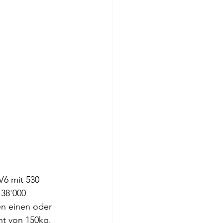
V6 mit 530 
38'000 
n einen oder 
t von 150kg.