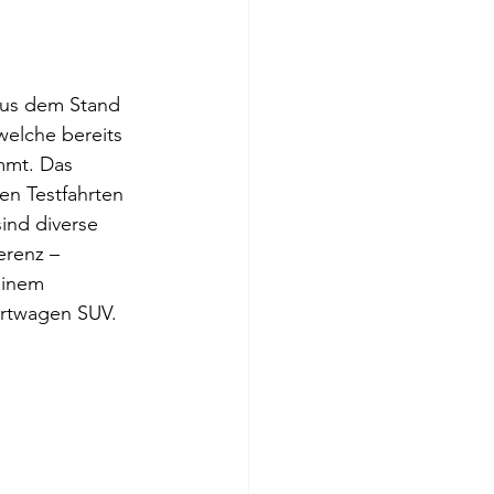
aus dem Stand 
elche bereits 
mmt. Das 
en Testfahrten 
ind diverse 
renz – 
einem 
ortwagen SUV.