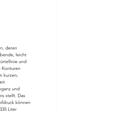
n, deren 
bende, leicht 
rtellinie und 
n Konturen 
n kurzen, 
it 
leganz und 
 stellt. Das 
pfdruck können 
35 Liter 