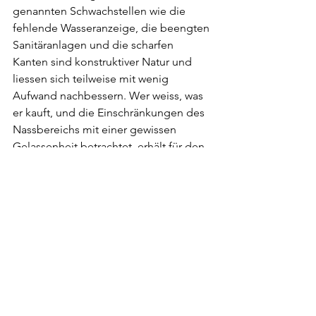
genannten Schwachstellen wie die 
fehlende Wasseranzeige, die beengten 
Sanitäranlagen und die scharfen 
Kanten sind konstruktiver Natur und 
liessen sich teilweise mit wenig 
Aufwand nachbessern. Wer weiss, was 
er kauft, und die Einschränkungen des 
Nassbereichs mit einer gewissen 
Gelassenheit betrachtet, erhält für den 
aufgerufenen Preis einen soliden, 
optisch ansprechenden und 
alltagstauglichen Reisebegleiter.
Helferlein