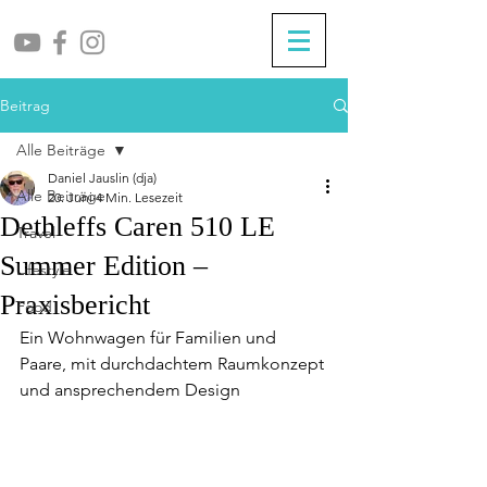
Beitrag
Alle Beiträge
Daniel Jauslin (dja)
Alle Beiträge
20. Juni
4 Min. Lesezeit
Dethleffs Caren 510 LE
Travel
Summer Edition –
Lifestyle
Praxisbericht
Food
Ein Wohnwagen für Familien und 
Paare, mit durchdachtem Raumkonzept 
und ansprechendem Design