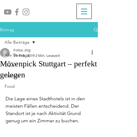
Beitrag
Alle Beiträge
Fotos: zVg
Alle Beiträge
19. Feb. 2019
2 Min. Lesezeit
Mövenpick Stuttgart – perfekt
Travel
gelegen
Lifestyle
Food
Die Lage eines Stadthotels ist in den 
meisten Fällen entscheidend. Der 
Standort ist je nach Aktivität Grund 
genug um ein Zimmer zu buchen.