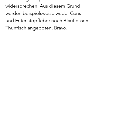
widersprechen. Aus diesem Grund 
werden beispielsweise weder Gans- 
und Entenstopfleber noch Blauflossen 
Thunfisch angeboten. Bravo.
 Für einen Abstecher nach Stuttgart, 
die Innenstadt liegt 20 Auto- oder ÖV-
Minuten entfernt, ist das Hotel bestens 
zu empfehlen. Dieses Jahr öffnet just 
gegenüber ein neues Hotel derselben 
Gruppe, um dem enormen Ansturm an 