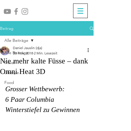
Beitrag
Alle Beiträge
Daniel Jauslin (dja)
Alle Beiträge
30. Nov. 2018
2 Min. Lesezeit
Nie mehr kalte Füsse – dank
Travel
Omni Heat 3D
Lifestyle
Food
Grosser Wettbewerb:
6 Paar Columbia 
Winterstiefel zu Gewinnen