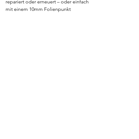
repariert oder erneuert – oder einfach 
mit einem 10mm Folienpunkt 
überdeckt werden.
Foliendienst hat jährlich etwas unter 
500 Kunden inklusive Scheibentönen 
oder das Gestalten von Aufklebern. 
Der exklusivste Auftrag war ein 
Lamborghini Aventador, welcher die 
Hallen in Gelb betreten hat und diese 
Mattschwarz wieder verlassen durfte – 
auf dem roten Teppich versteht sich...
Wer nicht gerade die ganze Farbe 
seines Autos ändern lassen will, hat die 
Möglichkeit, eine Lackschutzfolie 
aufzutragen zu lassen. Diese schützt 
vor Steinschlag und hält den 
Originallack unbefleckt. Wenn 
Mann/Frau nach ein paar Jahren die 