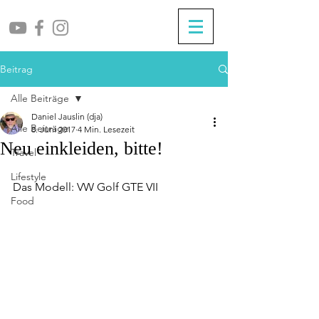
Beitrag
Alle Beiträge
Daniel Jauslin (dja)
Alle Beiträge
8. Juni 2017
4 Min. Lesezeit
Neu einkleiden, bitte!
Travel
Lifestyle
Das Modell: VW Golf GTE VII
Food