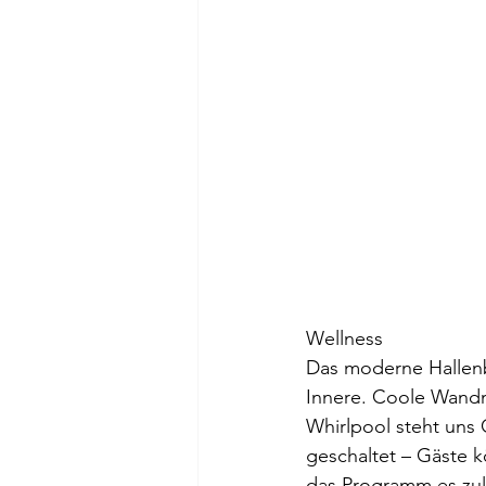
Wellness
Das moderne Hallenba
Innere. Coole Wandm
Whirlpool steht uns 
geschaltet – Gäste 
das Programm es zulä