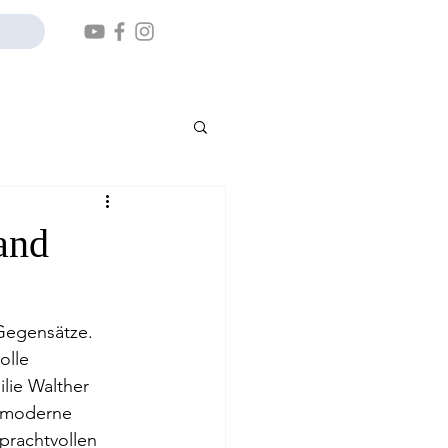
and
Gegensätze. 
olle 
lie Walther 
, moderne 
prachtvollen 