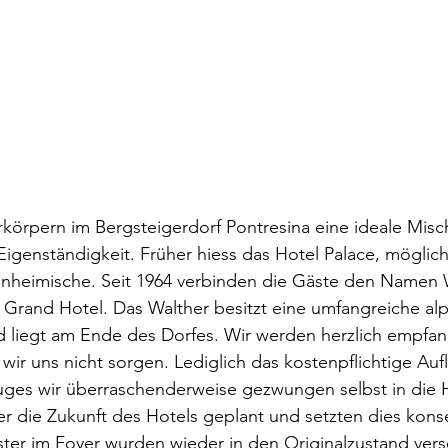
rkörpern im Bergsteigerdorf Pontresina eine ideale Mis
igenständigkeit. Früher hiess das Hotel Palace, möglich
nheimische. Seit 1964 verbinden die Gäste den Namen W
Grand Hotel. Das Walther besitzt eine umfangreiche alp
d liegt am Ende des Dorfes. Wir werden herzlich empfa
r uns nicht sorgen. Lediglich das kostenpflichtige Auf
uges wir überraschenderweise gezwungen selbst in die
er die Zukunft des Hotels geplant und setzten dies kon
er im Foyer wurden wieder in den Originalzustand verse