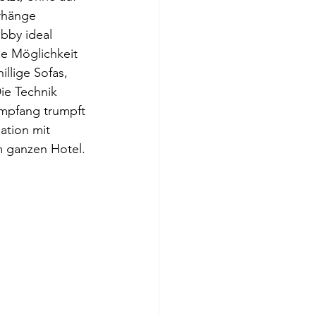
rhänge 
bby ideal 
ie Möglichkeit 
llige Sofas, 
ie Technik 
Empfang trumpft 
ation mit 
m ganzen Hotel.