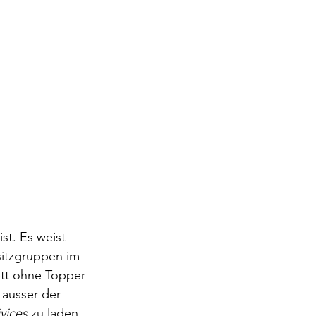
st. Es weist 
sitzgruppen im 
tt ohne Topper 
 ausser der 
vices
 zu laden. 