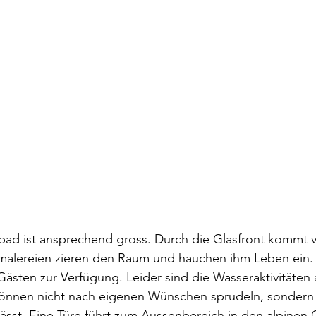
d ist ansprechend gross. Durch die Glasfront kommt vie
alereien zieren den Raum und hauchen ihm Leben ein. 
Gästen zur Verfügung. Leider sind die Wasseraktivitäten
können nicht nach eigenen Wünschen sprudeln, sondern
sst. Eine Türe führt zum Aussenbereich in den alpinen 