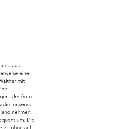
chung aus 
erweise eine 
alther mit 
ine 
ngen. Um Auto 
laden unseres 
 Hand nehmen.
sequent um. Die 
tzt, ohne auf 