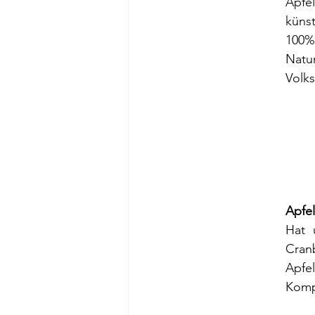
Äpfel
künst
100%
Natur
Volk
Apfel
Hat 
Cran
Apfe
Kompo