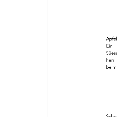
Apfel
Ein 
Sües
herrl
beim 
Scho