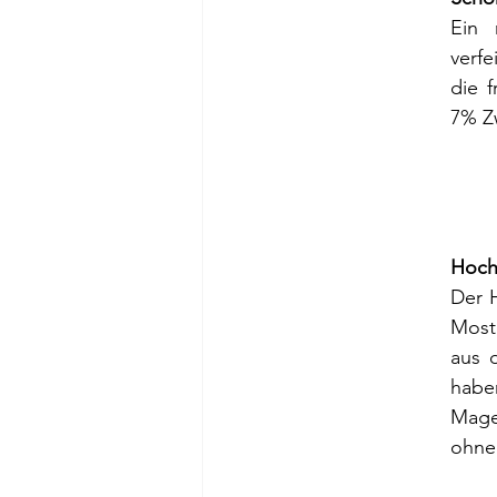
Ein 
verf
die 
7% Z
Hoch
Der 
Most
aus 
haben
Magen
ohne 