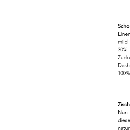
Scho
Einen
mild
30% 
Zuck
Desha
100% 
Zisc
Nun 
dies
natü