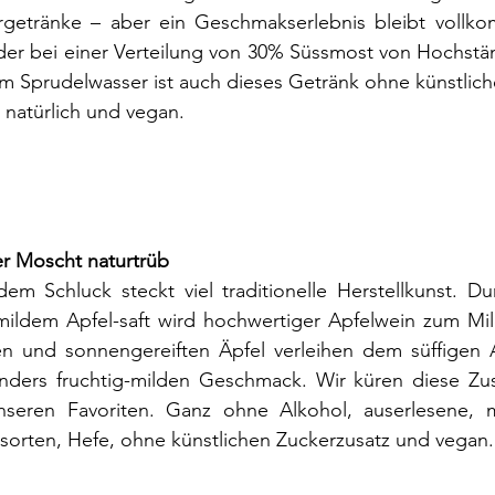
rgetränke – aber ein Geschmakserlebnis bleibt vollko
er bei einer Verteilung von 30% Süssmost von Hochst
m Sprudelwasser ist auch dieses Getränk ohne künstlich
natürlich und vegan.
er Moscht naturtrüb
dem Schluck steckt viel traditionelle Herstellkunst. D
mildem Apfel-saft wird hochwertiger Apfelwein zum Mil
en und sonnengereiften Äpfel verleihen dem süffigen A
nders fruchtig-milden Geschmack. Wir küren diese Z
nseren Favoriten. Ganz ohne Alkohol, auserlesene, m
sorten, Hefe, ohne künstlichen Zuckerzusatz und vegan.