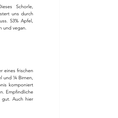
eses Schorle, 
tert uns durch 
ss. 53% Apfel, 
h und vegan.
eines frischen 
 und ¼ Birnen, 
nis komponiert 
n. Empfindliche 
 gut. Auch hier 