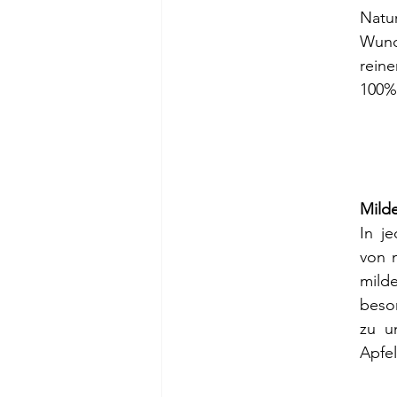
Natu
Wund
reine
100% 
Mild
In je
von 
mild
beso
zu u
Apfel