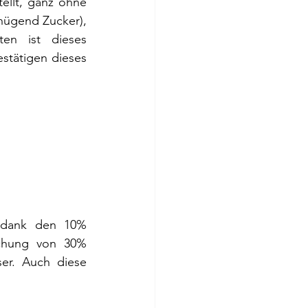
ellt, ganz ohne 
nügend Zucker), 
en ist dieses 
stätigen dieses 
 dank den 10% 
schung von 30% 
er. Auch diese 