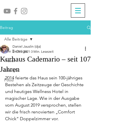
Beitrag
Alle Beiträge
Daniel Jauslin (dja)
Alle Beiträge
2. Okt. 2021
3 Min. Lesezeit
Kurhaus Cademario – seit 107
Travel
Jahren
Lifestyle
2014 feierte das Haus sein 100-jähriges 
Food
Bestehen als Zeitzeuge der Geschichte 
und heutiges Wellness Hotel in 
magischer Lage. Wie in der Ausgabe 
vom August 2019 versprochen, stellen 
wir die frisch renovierten „Comfort 
Chick“ Doppelzimmer vor.