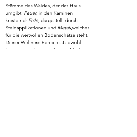
Stämme des Waldes, der das Haus 
umgibt; 
Feuer, 
in den Kaminen 
knisternd; 
Erde
, dargestellt durch 
Steinapplikationen und 
Metall,
welches 
für die wertvollen Bodenschätze steht. 
Dieser Wellness Bereich ist sowohl 
innen als auch aussen in verschiedene 
Zonen aufgeteilt: Vom Innen-Bad kann 
man in den aussenliegenden Teil des 
Beckens mit unterschiedlichen 
Strudelanlagen gelangen. Wer es 
sportlicher mag, kann bei schönem 
Wetter im 120 Quadratmeter Outdoor-
Pool, mit Liegewiese und Snackbar, 
seine Bahnen schwimmen. 
In der Badelandschaft kann man sich 
außerdem im Solebad mit Quellwasser 
aus Cademario treiben lassen und die 