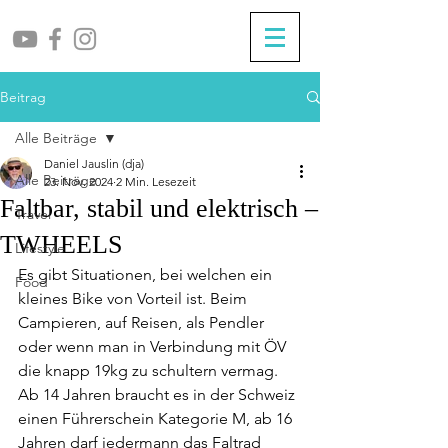
Beitrag
Alle Beiträge
Daniel Jauslin (dja)
Alle Beiträge
23. Nov. 2024
2 Min. Lesezeit
Faltbar, stabil und elektrisch –
Travel
TWHEELS
Lifestyle
Es gibt Situationen, bei welchen ein 
Food
kleines Bike von Vorteil ist. Beim 
Campieren, auf Reisen, als Pendler 
oder wenn man in Verbindung mit ÖV 
die knapp 19kg zu schultern vermag. 
Ab 14 Jahren braucht es in der Schweiz 
einen Führerschein Kategorie M, ab 16 
Jahren darf jedermann das Faltrad 