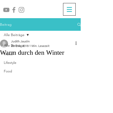
Beitrag
Alle Beiträge
Judith Jauslin
Alle Beiträge
20. Dez. 2018
1 Min. Lesezeit
Warm durch den Winter
Travel
Lifestyle
Food