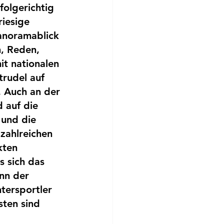
folgerichtig 
riesige 
anoramablick 
, Reden, 
t nationalen 
rudel auf 
. Auch an der 
 auf die 
 und die 
zahlreichen 
ten 
 sich das 
nn der 
ntersportler 
ten sind 