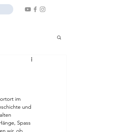
rtort im 
eschichte und 
alten 
Hänge, Spass 
en wir, ob 