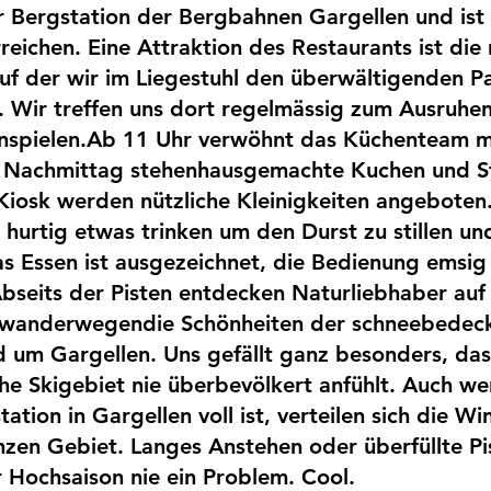
er Bergstation der Bergbahnen Gargellen und ist 
eichen. Eine Attraktion des Restaurants ist die 
uf der wir im Liegestuhl den überwältigenden P
 Wir treffen uns dort regelmässig zum Ausruhen
nspielen.Ab 11 Uhr verwöhnt das Küchenteam mi
m Nachmittag stehenhausgemachte Kuchen und St
Kiosk werden nützliche Kleinigkeiten angeboten
 hurtig etwas trinken um den Durst zu stillen und
as Essen ist ausgezeichnet, die Bedienung emsig
bseits der Pisten entdecken Naturliebhaber auf 
rwanderwegendie Schönheiten der schneebedeck
 um Gargellen. Uns gefällt ganz besonders, dass
e Skigebiet nie überbevölkert anfühlt. Auch we
tation in Gargellen voll ist, verteilen sich die Wi
en Gebiet. Langes Anstehen oder überfüllte Pis
 Hochsaison nie ein Problem. Cool.