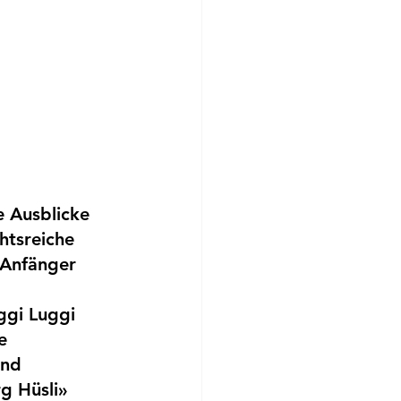
 Ausblicke 
htsreiche 
 Anfänger 
 
ggi Luggi 
e 
und 
g Hüsli» 