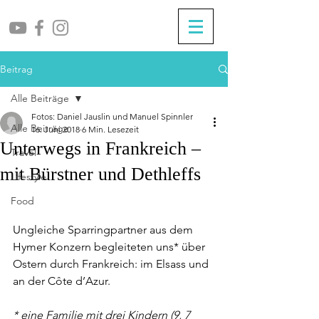
Beitrag
Alle Beiträge
Fotos: Daniel Jauslin und Manuel Spinnler
Alle Beiträge
16. Juni 2018
6 Min. Lesezeit
Unterwegs in Frankreich –
Travel
mit Bürstner und Dethleffs
Lifestyle
Food
Ungleiche Sparringpartner aus dem 
Hymer Konzern begleiteten uns* über 
Ostern durch Frankreich: im Elsass und 
an der Côte d’Azur. 
* eine Familie mit drei Kindern (9, 7 