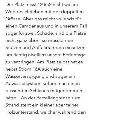
Der Platz misst 120m2 nicht wie im 
Web beschrieben mit der doppelten 
Grösse. Aber das reicht vollends für 
einen Camper aus und in unserem Fall 
sogar für zwei. Schade, sind die Plätze 
nicht ganz eben, so mussten wir 
Stützen und Auffahrrampen einsetzen, 
um richtig nivelliert unsere Ferientage 
zu verbringen. Am Platz selbst hat es 
nebst Strom 16A auch eine 
Wasserversorgung und sogar ein 
Abwassersystem, sofern man einen 
passenden Schlauch mitgenommen 
hätte... An der Parzellengrenze zum 
Strand steht ein kleiner aber feiner 
Holzunterstand, welcher während den 
heissen Tagen Schatten spendet und 
uns mit den Palmenwedeln daran 
erinnert, dass wir an der Côte d’Azur 