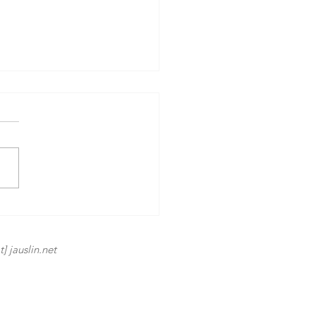
hre Basel Tattoo: Ein
äum mit Weltklasse
] jauslin.net