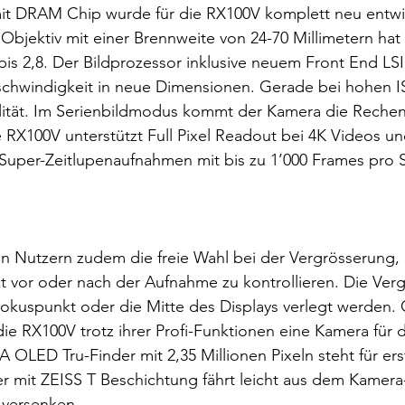
 DRAM Chip wurde für die RX100V komplett neu entwic
 Objektiv mit einer Brennweite von 24-70 Millimetern hat 
 bis 2,8. Der Bildprozessor inklusive neuem Front End LSI
schwindigkeit in neue Dimensionen. Gerade bei hohen 
ualität. Im Serienbildmodus kommt der Kamera die Reche
e RX100V unterstützt Full Pixel Readout bei 4K Videos und
 Super-Zeitlupenaufnahmen mit bis zu 1’000 Frames pro 
en Nutzern zudem die freie Wahl bei der Vergrösserung,
t vor oder nach der Aufnahme zu kontrollieren. Die Ver
okuspunkt oder die Mitte des Displays verlegt werden. 
 die RX100V trotz ihrer Profi-Funktionen eine Kamera für d
 OLED Tru-Finder mit 2,35 Millionen Pixeln steht für ers
r mit ZEISS T Beschichtung fährt leicht aus dem Kamera
 versenken.