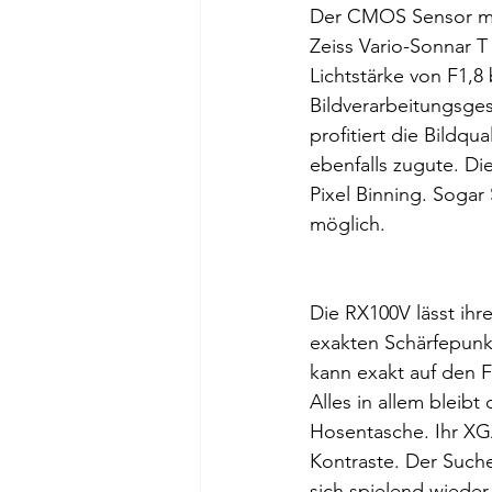
Der CMOS Sensor mit
Zeiss Vario-Sonnar T
Lichtstärke von F1,8
Bildverarbeitungsge
profitiert die Bildq
ebenfalls zugute. Di
Pixel Binning. Sogar
möglich.
Die RX100V lässt ihr
exakten Schärfepunk
kann exakt auf den F
Alles in allem bleibt
Hosentasche. Ihr XGA
Kontraste. Der Suche
sich spielend wieder