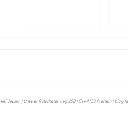
The Cambrian, Adelboden: Wo
20 Ja
die Berge zum Dessert serviert
Jubil
werden
iel Jauslin | Unterer Rütschetenweg 25B | CH-4133 Pratteln | blog [at