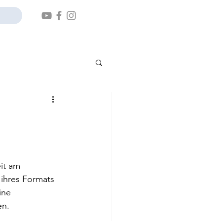
it am 
 ihres Formats 
ine 
en.