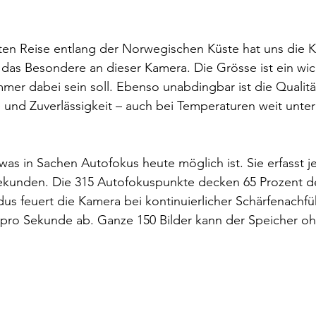
ten Reise entlang der Norwegischen Küste hat uns die Kl
t das Besondere an dieser Kamera. Die Grösse ist ein wich
er dabei sein soll. Ebenso unabdingbar ist die Qualitä
e und Zuverlässigkeit – auch bei Temperaturen weit unte
was in Sachen Autofokus heute möglich ist. Sie erfasst j
Sekunden. Die 315 Autofokuspunkte decken 65 Prozent de
us feuert die Kamera bei kontinuierlicher Schärfenachfü
 pro Sekunde ab. Ganze 150 Bilder kann der Speicher oh