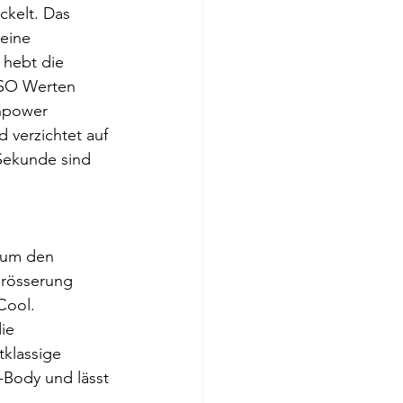
kelt. Das 
eine 
 hebt die 
ISO Werten 
npower 
 verzichtet auf 
Sekunde sind 
 um den 
grösserung 
Cool.
ie 
tklassige 
-Body und lässt 