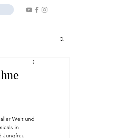
ühne
aller Welt und 
icals in 
 Jungfrau 