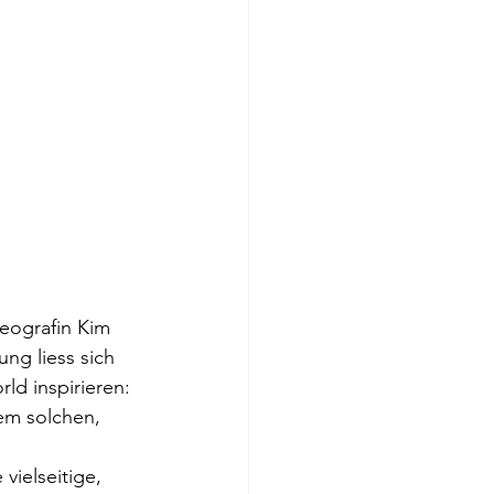
eografin Kim 
ng liess sich 
d inspirieren: 
em solchen, 
vielseitige, 