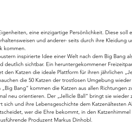
igenheiten, eine einzigartige Persönlichkeit. Diese soll e
altensweisen und anderer- seits durch ihre Kleidung u
ck kommen.
ustern inspirierte Idee einer Welt nach dem Big Bang als
d deutlich sichtbar. Ein heruntergekommener Freizeitpa
den Katzen die ideale Plattform für ihren jährlichen „Jell
hauchen die 50 Katzen der trostlosen Umgebung wieder
m „Big Bang“ kommen die Katzen aus allen Richtungen 
mal neu orientieren. Der „Jellicle Ball“ bringt sie wiede
rt sich und ihre Lebensgeschichte dem Katzenältesten Al
tscheidet, wer die Ehre bekommt, in den Katzenhimmel 
 ausführende Produzent Markus Dinhobl.