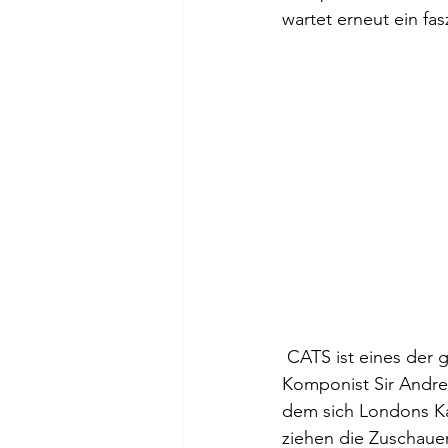
wartet erneut ein f
 CATS ist eines der grossen Hit-Musicals schlechthin. Legendär sind die Melodien von 
Komponist Sir Andrew
dem sich Londons Ka
ziehen die Zuschauer