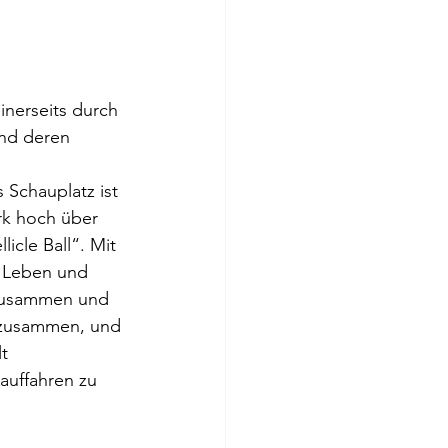
inerseits durch 
nd deren 
 Schauplatz ist 
rk hoch über 
icle Ball“. Mit 
 Leben und 
zusammen und 
r zusammen, und 
t 
auffahren zu 