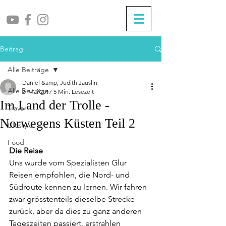
Beitrag
Alle Beiträge
Daniel &amp; Judith Jauslin
Alle Beiträge
2. Mai 2017
5 Min. Lesezeit
Im Land der Trolle -
Travel
Norwegens Küsten Teil 2
Lifestyle
Food
Die Reise
Uns wurde vom Spezialisten Glur 
Reisen empfohlen, die Nord- und 
Südroute kennen zu lernen. Wir fahren 
zwar grösstenteils dieselbe Strecke 
zurück, aber da dies zu ganz anderen 
Tageszeiten passiert, erstrahlen 