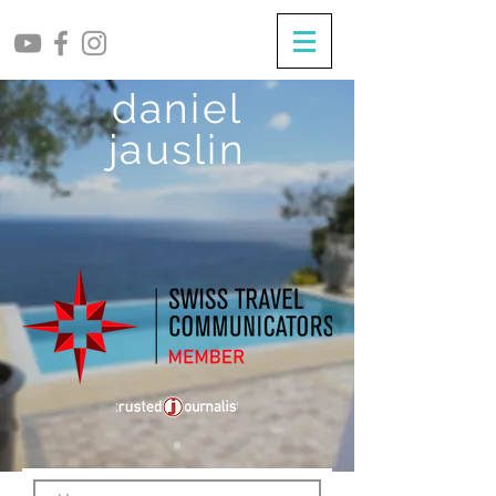
daniel
jauslin