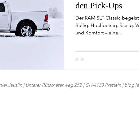
den Pick-Ups
Der RAM SLT Classic begeiste
Bullig. Hochbeinig. Riesig. V
und Komfort – eine...
iel Jauslin | Unterer Rütschetenweg 25B | CH-4133 Pratteln | blog [at