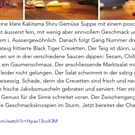
eine klare Kakitama Shiru Gemüse Suppe mit einem posch
ist äusserst fein, mit wenig aber sinnvollem Geschmack un
em i. Aussergewöhnlich. Danach folgt Gang Nummer dre
ig frittierte Black Tiger Crevetten. Der Teig ist dünn, 
n wir in drei verschiedene Saucen dippen: Sesam, Chili
t ein Gaumenschmaus. Der anschliessende Marktsalat mi
 leider nicht gelungen. Der Salat schwimmt in der salzig
isessig. Schade, denn die Crevetten sind frisch und neu
e frische Jakobsmuscheln gebraten und serviert. Hier st
r Genuss für die Sinne schreitet voran. Der Zwischengang
re Geschmacksknospen im Sturm. Jetzt bereitet der Chef
.com/watch?v=Hpax13cxX3M