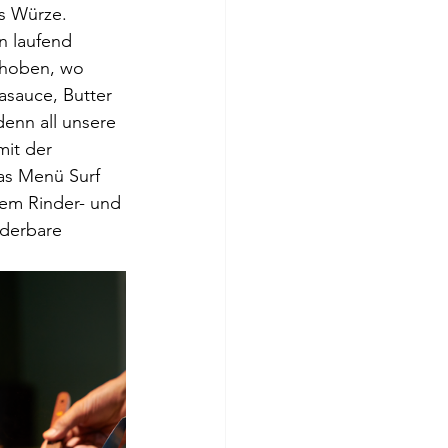
ls Würze. 
n laufend 
choben, wo 
sauce, Butter 
enn all unsere 
it der 
das Menü Surf 
nem Rinder- und 
derbare 