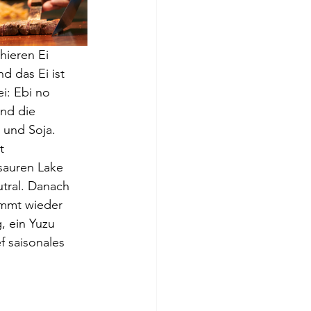
ieren Ei 
d das Ei ist 
i: Ebi no 
und die 
 und Soja. 
t 
 sauren Lake 
tral. Danach 
immt wieder 
, ein Yuzu 
 saisonales 