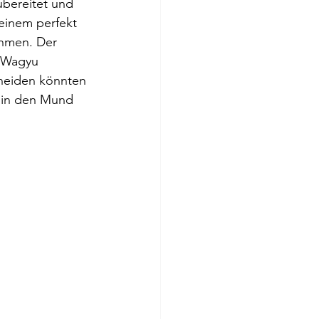
ubereitet und 
einem perfekt 
ehmen. Der 
 Wagyu 
hneiden könnten 
n in den Mund 