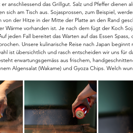
er anschliessend das Grillgut. Salz und Pfeffer dienen a
ten sich am Tisch aus. Sojasprossen, zum Beispiel, werde
 von der Hitze in der Mitte der Platte an den Rand ges
r Wärme vorhanden ist. Je nach dem fügt der Koch Soja
uf jeden Fall bereitet das Warten auf das Essen Spass, d
rochen. Unsere kulinarische Reise nach Japan beginnt m
ahl ist übersichtlich und rasch entscheiden wir uns für 
 besteht erwartungsgemäss aus frischem, handgeschnitte
 einem Algensalat (Wakame) und Gyoza Chips. Welch wun