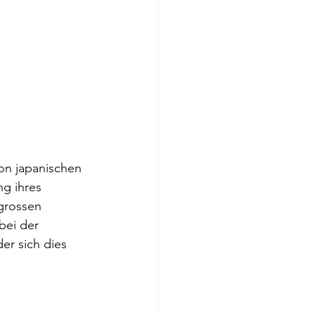
on japanischen 
g ihres 
grossen 
bei der 
er sich dies 