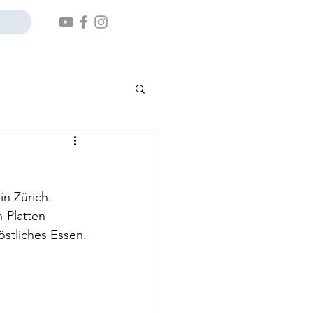
n Zürich. 
-Platten 
östliches Essen.