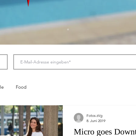
le
Food
Fotos zVg
8. Juni 2019
Micro goes Downt