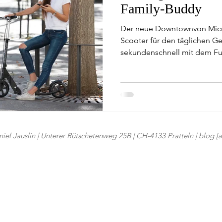
Family-Buddy
Der neue Downtownvon Micro 
Scooter für den täglichen Ge
sekundenschnell mit dem Fus
iel Jauslin | Unterer Rütschetenweg 25B | CH-4133 Pratteln | blog [at