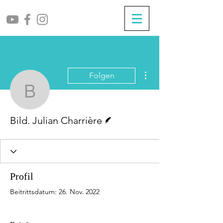
Weitere Optionen
Folgen
Bild. Julian Charrière
Autor
Bild. Julian Charrière
Profil
Beitrittsdatum: 26. Nov. 2022