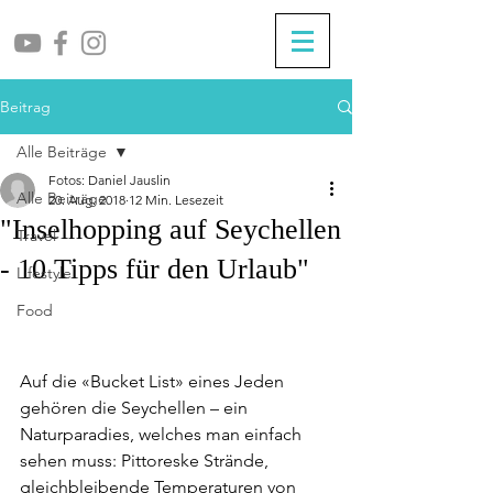
Beitrag
Alle Beiträge
Fotos: Daniel Jauslin
Alle Beiträge
20. Aug. 2018
12 Min. Lesezeit
"Inselhopping auf Seychellen
Travel
- 10 Tipps für den Urlaub"
Lifestyle
Food
Auf die «Bucket List» eines Jeden 
gehören die Seychellen – ein 
Naturparadies, welches man einfach 
sehen muss: Pittoreske Strände, 
gleichbleibende Temperaturen von 