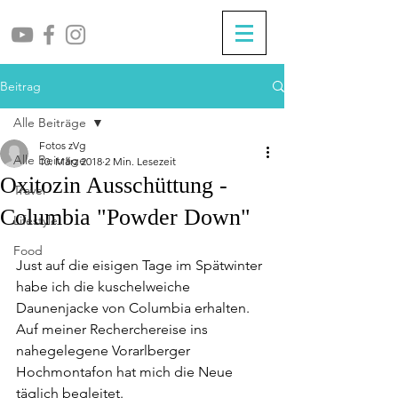
Beitrag
Alle Beiträge
Fotos zVg
Alle Beiträge
10. März 2018
2 Min. Lesezeit
Oxitozin Ausschüttung -
Travel
Columbia "Powder Down"
Lifestyle
Food
Just auf die eisigen Tage im Spätwinter 
habe ich die kuschelweiche 
Daunenjacke von Columbia erhalten. 
Auf meiner Recherchereise ins 
nahegelegene Vorarlberger 
Hochmontafon hat mich die Neue 
täglich begleitet.