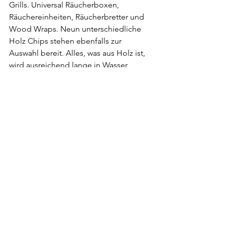
Grills. Universal Räucherboxen, 
Räuchereinheiten, Räucherbretter und 
Wood Wraps. Neun unterschiedliche 
Holz Chips stehen ebenfalls zur 
Auswahl bereit. Alles, was aus Holz ist, 
wird ausreichend lange in Wasser 
eingelegt, bevor mit dem milden, 
zeitaufwändigen Räuchern begonnen 
werden kann. Um sich mit dieser Art 
der Zubereitung zu rüsten, empfehlen 
wir ein Grill Seminar zu besuchen.